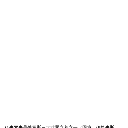
科夫罗夫是俄罗斯三大武器之都之一（图拉、伊热夫斯