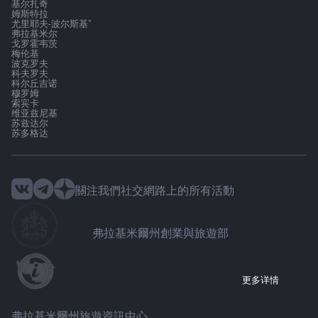
基尔扎奇
姆斯特拉
尤里耶夫-波尔斯基"
弗拉基米尔
戈罗霍韦茨
梅伦基
波克罗夫
科夫罗夫
科尔丘吉诺
穆罗姆
索宾卡
维亚兹尼基
苏兹达尔
苏多格达
關注我們社交網路上的所有活動
弗拉基米爾州創業與旅遊部
更多详情
弗拉基米爾州旅遊資訊中心