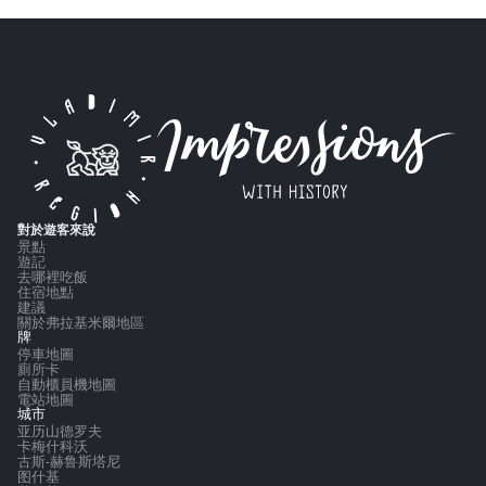
對於遊客來說
景點
遊記
去哪裡吃飯
住宿地點
建議
關於弗拉基米爾地區
牌
停車地圖
廁所卡
自動櫃員機地圖
電站地圖
城市
亚历山德罗夫
卡梅什科沃
古斯-赫鲁斯塔尼
图什基