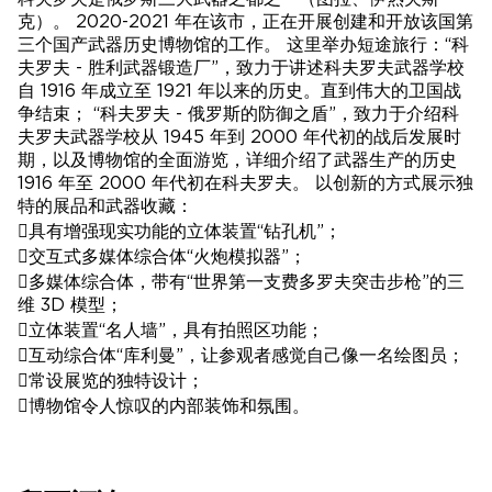
克）。 2020-2021 年在该市，正在开展创建和开放该国第
三个国产武器历史博物馆的工作。 这里举办短途旅行：“科
夫罗夫 - 胜利武器锻造厂”，致力于讲述科夫罗夫武器学校
自 1916 年成立至 1921 年以来的历史。直到伟大的卫国战
争结束； “科夫罗夫 - 俄罗斯的防御之盾”，致力于介绍科
夫罗夫武器学校从 1945 年到 2000 年代初的战后发展时
期，以及博物馆的全面游览，详细介绍了武器生产的历史
1916 年至 2000 年代初在科夫罗夫。 以创新的方式展示独
特的展品和武器收藏：
具有增强现实功能的立体装置“钻孔机”；
交互式多媒体综合体“火炮模拟器”；
多媒体综合体，带有“世界第一支费多罗夫突击步枪”的三
维 3D 模型；
立体装置“名人墙”，具有拍照区功能；
互动综合体“库利曼”，让参观者感觉自己像一名绘图员；
常设展览的独特设计；
博物馆令人惊叹的内部装饰和氛围。