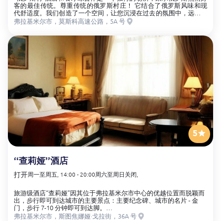
客的最佳传统。尊重传统的俄罗斯村庄！ 它结合了俄罗斯风味和现
代舒适度。我们创造了一个空间，让您沉浸在过去的氛围中，远离大
城市的喧嚣，享受真正的美食乐趣。
弗拉基米尔市，莫斯科高速公路，5A 号
5
“查莉娅”酒店
打开
周一至周五, 14:00 - 20:00
周六至周日关闭,
旅游级酒店“查莉娅”因其位于弗拉基米尔市中心的优越位置而脱颖而
出，步行即可到达城市的主要景点：主要纪念碑、城市的名片 - 金
门，步行 7-10 分钟即可到达脚。
弗拉基米尔市，斯图焦娜娅·戈拉街，36A 号