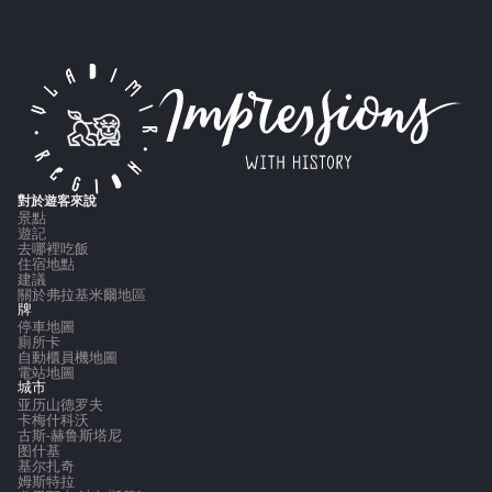
對於遊客來說
景點
遊記
去哪裡吃飯
住宿地點
建議
關於弗拉基米爾地區
牌
停車地圖
廁所卡
自動櫃員機地圖
電站地圖
城市
亚历山德罗夫
卡梅什科沃
古斯-赫鲁斯塔尼
图什基
基尔扎奇
姆斯特拉