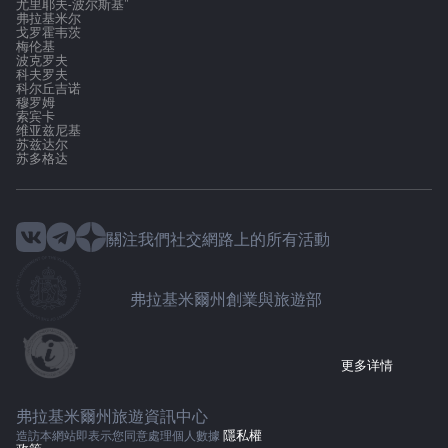
尤里耶夫-波尔斯基"
弗拉基米尔
戈罗霍韦茨
梅伦基
波克罗夫
科夫罗夫
科尔丘吉诺
穆罗姆
索宾卡
维亚兹尼基
苏兹达尔
苏多格达
關注我們社交網路上的所有活動
弗拉基米爾州創業與旅遊部
更多详情
弗拉基米爾州旅遊資訊中心
隱私權
造訪本網站即表示您同意處理個人數據