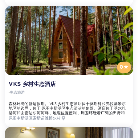
房间设施齐全。接待旅游团体的绝佳选择。
0
VKS 乡村生态酒店
生态旅游
森林环绕的舒适假期。 VKS 乡村生态酒店位于莫斯科和弗拉基米尔
地区的边界，位于 佩图申斯基区生态清洁的角落。酒店位于基尔扎
赫河和谢雷达尔河河畔，地理位置便利，周围环绕着广阔的田野和松
树林，不仅是享受愉快假期的理想场所，也是保持和增强健康的理想
佩图申斯基区索斯诺维博尔村
场所。