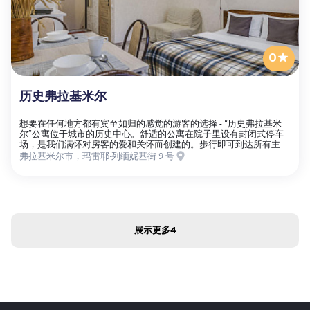
0
历史弗拉基米尔
想要在任何地方都有宾至如归的感觉的游客的选择 - “历史弗拉基米
尔”公寓位于城市的历史中心。舒适的公寓在院子里设有封闭式停车
场，是我们满怀对房客的爱和关怀而创建的。步行即可到达所有主要
景点以及我们城市的建筑古迹、提供最美味佳肴的餐厅和咖啡馆、大
弗拉基米尔市，玛雷耶·列缅妮基街 9 号
型商店、令人愉快的公园和广场、喷泉。火车站和巴士站距离酒店 5
分钟路程。
展示更多
4