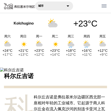
城市
+23°C
Kolchugino
在哪里吃
在哪里住宿
周六
周日
周一
周二
周三
周四
周五
建议
+24°C
+21°C
+23°C
+23°C
+18°C
+16°C
+12°C
+17°C
+13°C
+12°C
+14°C
+12°C
+11°C
+9°C
景点
旅行笔记
科尔丘吉诺
Русский
科
English
科尔丘吉诺是弗拉基米尔边疆区西北部一
座相对年轻的工业城市。它起源于商人科
尔丘金在流入佩克沙河的别连卡亚河上瓦