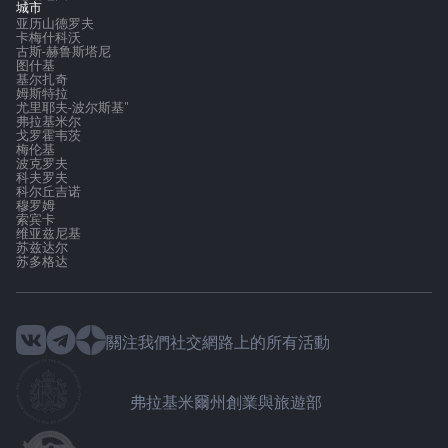
城市
亚历山德罗夫
卡梅什科沃
古斯-赫鲁斯塔尼
图什基
基尔扎奇
姆斯特拉
尤里耶夫-波尔斯基"
弗拉基米尔
戈罗霍韦茨
梅伦基
波克罗夫
科夫罗夫
科尔丘吉诺
穆罗姆
索宾卡
维亚兹尼基
苏兹达尔
苏多格达
關注我們社交網路上的所有活動
弗拉基米爾州創業與旅遊部