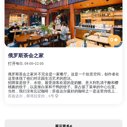
0
俄罗斯茶会之家
打开
每日, 09:00–22:00
俄罗斯茶会之家并不完全是一家餐厅。这是一个创意空间，创作者在
这里体现了他们对庄园生活艺术的想法。
招牌菜是饺子、水饺。最受游客欢迎的是奶酪、意大利乳清干酪和樱
桃酱的饺子，以及辣白菜和干鸭的饺子。茶占据了菜单的中心位置。
当然，我们没有忘记咖啡：苏兹达尔最好的咖啡之一是这里传统上制
作的。
苏兹达尔，斯塔拉亚街，6号
展示更多
6