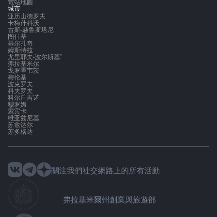
電站地圖
城市
亚历山德罗夫
卡梅什科沃
古斯-赫鲁斯塔尼
图什基
基尔扎奇
姆斯特拉
尤里耶夫-波尔斯基"
弗拉基米尔
戈罗霍韦茨
梅伦基
波克罗夫
科夫罗夫
科尔丘吉诺
穆罗姆
索宾卡
维亚兹尼基
苏兹达尔
苏多格达
關注我們社交網路上的所有活動
弗拉基米爾州創業與旅遊部