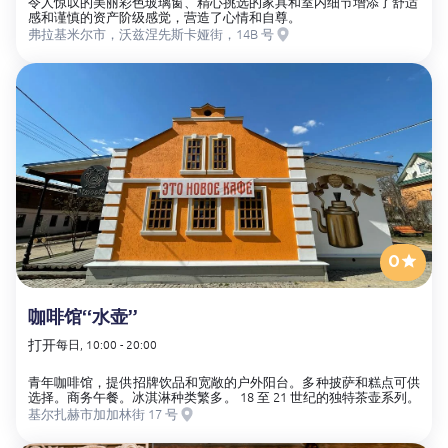
令人惊叹的美丽彩色玻璃窗、精心挑选的家具和室内细节增添了舒适
感和谨慎的资产阶级感觉，营造了心情和自尊。
弗拉基米尔市，沃兹涅先斯卡娅街，14B 号
0
咖啡馆“水壶”
打开
每日, 10:00 - 20:00
青年咖啡馆，提供招牌饮品和宽敞的户外阳台。多种披萨和糕点可供
选择。商务午餐。冰淇淋种类繁多。 18 至 21 世纪的独特茶壶系列。
基尔扎赫市加加林街 17 号