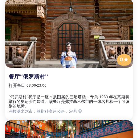
0
餐厅“俄罗斯村”
打开
每日, 08:00-23:00
“俄罗斯村”餐厅是一座木质图案的三层塔楼，专为 1980 年在莫斯科
举行的奥运会而建造。该餐厅是弗拉基米尔市的一张名片和一个可识
别的地标。
弗拉基米尔市，莫斯科高速公路，5A号